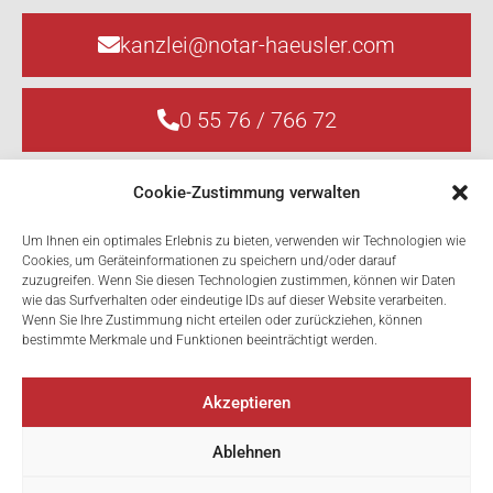
kanzlei@notar-haeusler.com
0 55 76 / 766 72
Cookie-Zustimmung verwalten
Um Ihnen ein optimales Erlebnis zu bieten, verwenden wir Technologien wie
Cookies, um Geräteinformationen zu speichern und/oder darauf
zuzugreifen. Wenn Sie diesen Technologien zustimmen, können wir Daten
wie das Surfverhalten oder eindeutige IDs auf dieser Website verarbeiten.
Wenn Sie Ihre Zustimmung nicht erteilen oder zurückziehen, können
Dr. Johannes Häusler
bestimmte Merkmale und Funktionen beeinträchtigt werden.
Öffentlicher Notar
Harrachgasse 3
Akzeptieren
A-6845 Hohenems
Ablehnen