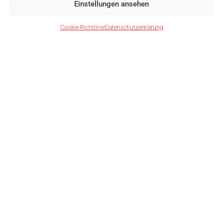
Einstellungen ansehen
Cookie-Richtlinie
Datenschutzerklärung
T 05576 / 766 72
F 05576 / 766 72 20
kanzlei@notar-haeusler.com
www.notar-haeusler.com
Impressum
Datenschutzerklärung
Cookie-Richtlinie (EU)
Öffnungszeiten